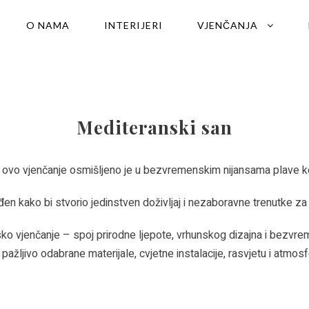
O NAMA
INTERIJERI
VJENČANJA
Mediteranski san
vo vjenčanje osmišljeno je u bezvremenskim nijansama plave ko
ađen kako bi stvorio jedinstven doživljaj i nezaboravne trenutke z
 vjenčanje – spoj prirodne ljepote, vrhunskog dizajna i bezvrem
 pažljivo odabrane materijale, cvjetne instalacije, rasvjetu i atmosf