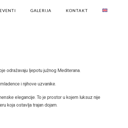
EVENTI
GALERIJA
KONTAKT
je odražavaju ljepotu južnog Mediterana.
a mladence i njihove uzvanike.
enske elegancije. To je prostor u kojem luksuz nije
eru koja ostavlja trajan dojam.