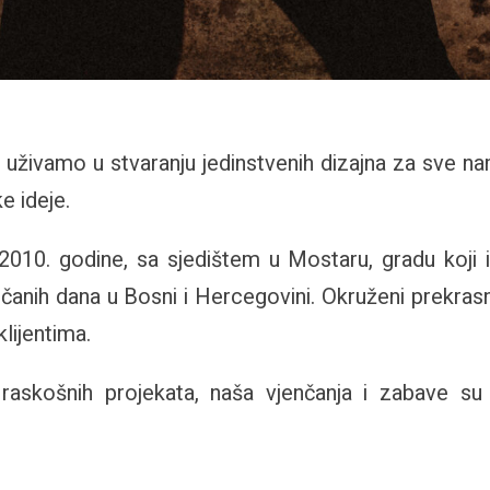
živamo u stvaranju jedinstvenih dizajna za sve namj
e ideje.
2010. godine, sa sjedištem u Mostaru, gradu koji 
unčanih dana u Bosni i Hercegovini. Okruženi prekra
lijentima.
i raskošnih projekata, naša vjenčanja i zabave s