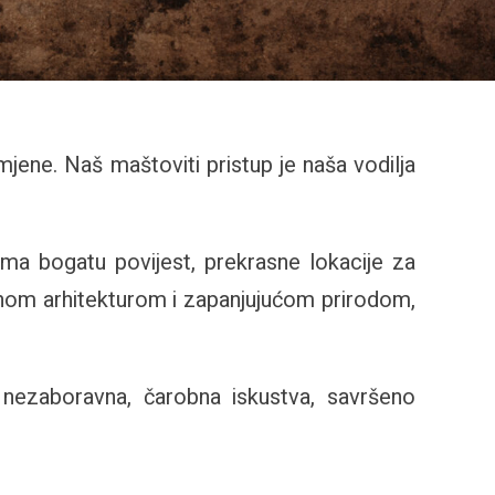
ene. Naš maštoviti pristup je naša vodilja
ima bogatu povijest, prekrasne lokacije za
snom arhitekturom i zapanjujućom prirodom,
u nezaboravna, čarobna iskustva, savršeno