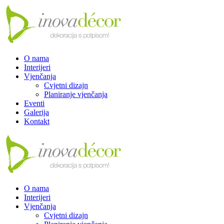
O nama
Interijeri
Vjenčanja
Cvjetni dizajn
Planiranje vjenčanja
Eventi
Galerija
Kontakt
O nama
Interijeri
Vjenčanja
Cvjetni dizajn